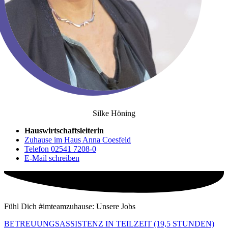
Silke Höning
Hauswirtschaftsleiterin
Zuhause im Haus Anna Coesfeld
Telefon 02541 7208-0
E-Mail schreiben
Fühl Dich #imteamzuhause: Unsere Jobs
BETREUUNGSASSISTENZ IN TEILZEIT (19,5 STUNDEN)