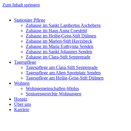
Zum Inhalt springen
Stationäre Pflege
Zuhause im Sankt Lambertus Ascheberg
Zuhause im Haus Anna Coesfeld
Zuhause im Heilig-Geist-Stift Dülmen
Zuhause im Marien-Stift Havixbeck
Zuhause im Maria Euthymia Senden
Zuhause im Sankt Johannes Senden
Zuhause im Clara-Stift Seppenrade
Tagespflege
Tagespflege am Clara-Stift Seppenrade
Tagespflege am Alten Sportplatz Senden
Tagespflege am Heilig-Geist-Stift Dülmen
Wohnen
Wohngemeinschaften 60plus
Seniorengerechte Wohnungen
Hospiz
Über uns
Karriere