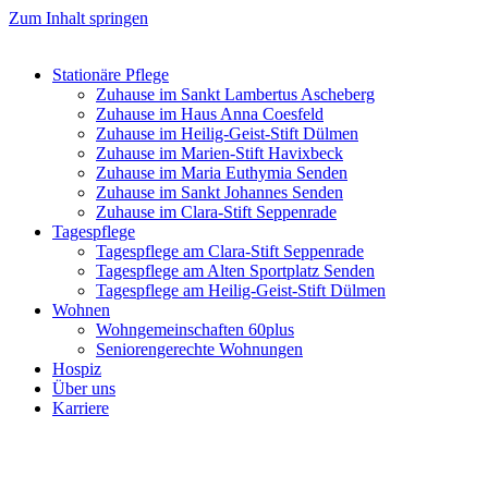
Zum Inhalt springen
Stationäre Pflege
Zuhause im Sankt Lambertus Ascheberg
Zuhause im Haus Anna Coesfeld
Zuhause im Heilig-Geist-Stift Dülmen
Zuhause im Marien-Stift Havixbeck
Zuhause im Maria Euthymia Senden
Zuhause im Sankt Johannes Senden
Zuhause im Clara-Stift Seppenrade
Tagespflege
Tagespflege am Clara-Stift Seppenrade
Tagespflege am Alten Sportplatz Senden
Tagespflege am Heilig-Geist-Stift Dülmen
Wohnen
Wohngemeinschaften 60plus
Seniorengerechte Wohnungen
Hospiz
Über uns
Karriere