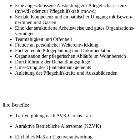
Eine abgeschlossene Ausbildung zur Pflegefachassistenz
(m/w/d) oder zur Pflegehilfskraft (m/w/d)
So­zia­le Kom­pe­tenz und em­pa­thi­scher Um­gang mit Be­woh­
nerInnen und Gäs­ten
Eine klar struk­tu­rier­te Ar­beits­wei­se und gutes Or­ga­ni­sa­ti­ons­
ver­mö­gen
Team­fä­hig­keit und Offenheit
Freu­de an per­sön­li­cher Wei­ter­ent­wick­lung
Fachgerechte Pflegeplanung und Dokumentation
Organisation der pflegerischen Abläufe im Wohnbereich
Durchführung der Behandlungspflege
Umsetzung des Qualitätsmanagements
Anleitung der Pflegehilfskräfte und Auszubildenden
Ihre Benefits:
Top Vergütung nach AVR-Caritas-Tarif
Attraktive Betriebliche Altersrente (KZVK)
Ein hohes Maß an Eigenverantwortung