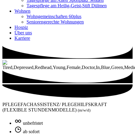
Tagespflege am Alten Sportplatz Senden
Tagespflege am Heilig-Geist-Stift Dülmen
Wohnen
Wohngemeinschaften 60plus
Seniorengerechte Wohnungen
Hospiz
Über uns
Karriere
PFLEGEFACHASSISTENZ/ PLEGEHILFSKRAFT
(FLEXIBLE STUNDENMODELLE)
(m/w/d)
unbefristet
ab sofort