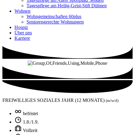
Tagespflege am Alten Sportplatz Senden
Tagespflege am Heilig-Geist-Stift Dülmen
Wohnen
Wohngemeinschaften 60plus
Seniorengerechte Wohnungen
Hospiz
Über uns
Karriere
FREIWILLIGES SOZIALES JAHR (12 MONATE)
(m/w/d)
befristet
1.8./1.9.
Vollzeit