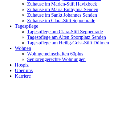
Zuhause im Marien-Stift Havixbeck
Zuhause im Maria Euthymia Senden
Zuhause im Sankt Johannes Senden
Zuhause im Clara-Stift Seppenrade
Tagespflege
Tagespflege am Clara-Stift Seppenrade
Tagespflege am Alten Sportplatz Senden
Tagespflege am Heilig-Geist-Stift Dülmen
Wohnen
Wohngemeinschaften 60plus
Seniorengerechte Wohnungen
Hospiz
Über uns
Karriere