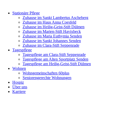
Zum
Inhalt
Stationäre Pflege
springen
Zuhause im Sankt Lambertus Ascheberg
Zuhause im Haus Anna Coesfeld
Zuhause im Heilig-Geist-Stift Dülmen
Zuhause im Marien-Stift Havixbeck
Zuhause im Maria Euthymia Senden
Zuhause im Sankt Johannes Senden
Zuhause im Clara-Stift Seppenrade
Tagespflege
Tagespflege am Clara-Stift Seppenrade
Tagespflege am Alten Sportplatz Senden
Tagespflege am Heilig-Geist-Stift Dülmen
Wohnen
Wohngemeinschaften 60plus
Seniorengerechte Wohnungen
Hospiz
Über uns
Karriere