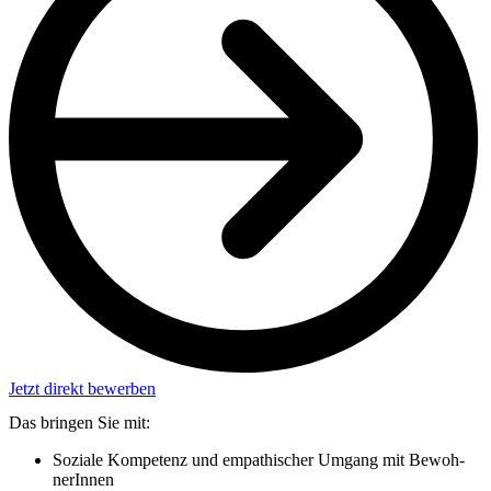
Jetzt direkt bewerben
Das bringen Sie mit:
So­zia­le Kom­pe­tenz und em­pa­thi­scher Um­gang mit Be­woh­
nerInnen