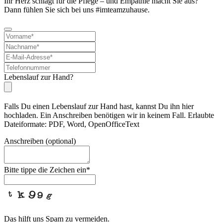
Ihr Herz schlägt für die Pflege – und Empathie macht Sie aus?
Dann fühlen Sie sich bei uns #imteamzuhause.
Lebenslauf zur Hand?
Falls Du einen Lebenslauf zur Hand hast, kannst Du ihn hier
hochladen. Ein Anschreiben benötigen wir in keinem Fall. Erlaubte
Dateiformate: PDF, Word, OpenOfficeText
Contact
Anschreiben (optional)
Email
*
Bitte tippe die Zeichen ein
*
Das hilft uns Spam zu vermeiden.