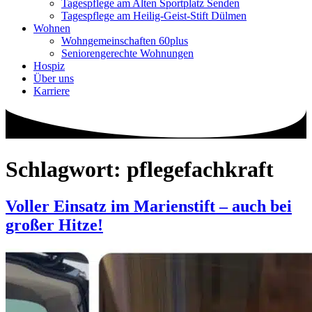
Tagespflege am Alten Sportplatz Senden
Tagespflege am Heilig-Geist-Stift Dülmen
Wohnen
Wohngemeinschaften 60plus
Seniorengerechte Wohnungen
Hospiz
Über uns
Karriere
Schlagwort:
pflegefachkraft
Voller Einsatz im Marienstift – auch bei
großer Hitze!