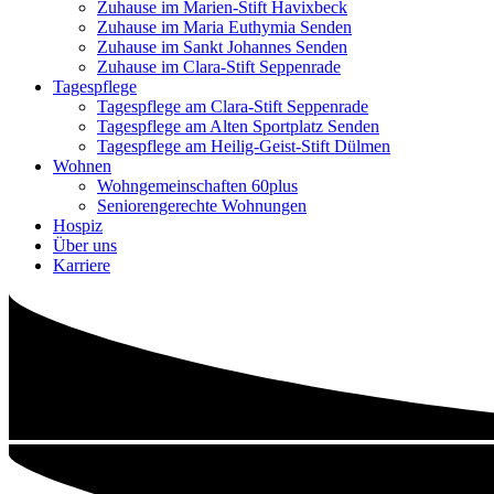
Zuhause im Marien-Stift Havixbeck
Zuhause im Maria Euthymia Senden
Zuhause im Sankt Johannes Senden
Zuhause im Clara-Stift Seppenrade
Tagespflege
Tagespflege am Clara-Stift Seppenrade
Tagespflege am Alten Sportplatz Senden
Tagespflege am Heilig-Geist-Stift Dülmen
Wohnen
Wohngemeinschaften 60plus
Seniorengerechte Wohnungen
Hospiz
Über uns
Karriere