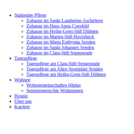
Zum
Inhalt
Stationäre Pflege
springen
Zuhause im Sankt Lambertus Ascheberg
Zuhause im Haus Anna Coesfeld
Zuhause im Heilig-Geist-Stift Dülmen
Zuhause im Marien-Stift Havixbeck
Zuhause im Maria Euthymia Senden
Zuhause im Sankt Johannes Senden
Zuhause im Clara-Stift Seppenrade
Tagespflege
Tagespflege am Clara-Stift Seppenrade
Tagespflege am Alten Sportplatz Senden
Tagespflege am Heilig-Geist-Stift Dülmen
Wohnen
Wohngemeinschaften 60plus
Seniorengerechte Wohnungen
Hospiz
Über uns
Karriere