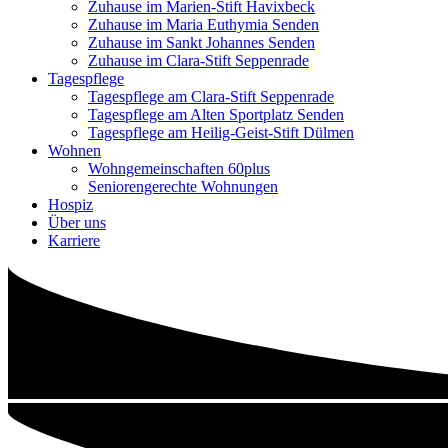
Zuhause im Marien-Stift Havixbeck
Zuhause im Maria Euthymia Senden
Zuhause im Sankt Johannes Senden
Zuhause im Clara-Stift Seppenrade
Tagespflege
Tagespflege am Clara-Stift Seppenrade
Tagespflege am Alten Sportplatz Senden
Tagespflege am Heilig-Geist-Stift Dülmen
Wohnen
Wohngemeinschaften 60plus
Seniorengerechte Wohnungen
Hospiz
Über uns
Karriere