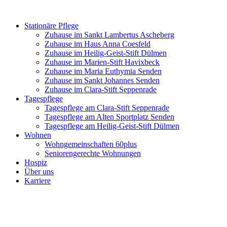
Zum
Inhalt
Stationäre Pflege
springen
Zuhause im Sankt Lambertus Ascheberg
Zuhause im Haus Anna Coesfeld
Zuhause im Heilig-Geist-Stift Dülmen
Zuhause im Marien-Stift Havixbeck
Zuhause im Maria Euthymia Senden
Zuhause im Sankt Johannes Senden
Zuhause im Clara-Stift Seppenrade
Tagespflege
Tagespflege am Clara-Stift Seppenrade
Tagespflege am Alten Sportplatz Senden
Tagespflege am Heilig-Geist-Stift Dülmen
Wohnen
Wohngemeinschaften 60plus
Seniorengerechte Wohnungen
Hospiz
Über uns
Karriere