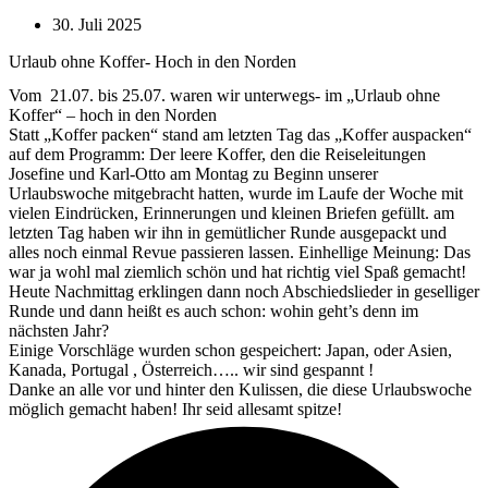
30. Juli 2025
Urlaub ohne Koffer- Hoch in den Norden
Vom 21.07. bis 25.07. waren wir unterwegs- im „Urlaub ohne
Koffer“ – hoch in den Norden
Statt „Koffer packen“ stand am letzten Tag das „Koffer auspacken“
auf dem Programm: Der leere Koffer, den die Reiseleitungen
Josefine und Karl-Otto am Montag zu Beginn unserer
Urlaubswoche mitgebracht hatten, wurde im Laufe der Woche mit
vielen Eindrücken, Erinnerungen und kleinen Briefen gefüllt. am
letzten Tag haben wir ihn in gemütlicher Runde ausgepackt und
alles noch einmal Revue passieren lassen. Einhellige Meinung: Das
war ja wohl mal ziemlich schön und hat richtig viel Spaß gemacht!
Heute Nachmittag erklingen dann noch Abschiedslieder in geselliger
Runde und dann heißt es auch schon: wohin geht’s denn im
nächsten Jahr?
Einige Vorschläge wurden schon gespeichert: Japan, oder Asien,
Kanada, Portugal , Österreich….. wir sind gespannt !
Danke an alle vor und hinter den Kulissen, die diese Urlaubswoche
möglich gemacht haben! Ihr seid allesamt spitze!