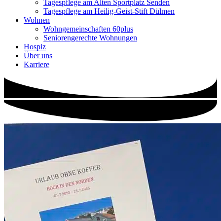
Tagespflege am Alten Sportplatz Senden
Tagespflege am Heilig-Geist-Stift Dülmen
Wohnen
Wohngemeinschaften 60plus
Seniorengerechte Wohnungen
Hospiz
Über uns
Karriere