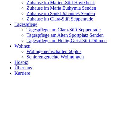
Zuhause im Marien-Stift Havixbeck
Zuhause im Maria Euthymia Senden
Zuhause im Sankt Johannes Senden
Zuhause im Clara-Stift Seppenrade
Tagespflege
Tagespflege am Clara-Stift Seppenrade
Tagespflege am Alten Sportplatz Senden
Tagespflege am Heilig-Geist-Stift Dülmen
Wohnen
Wohngemeinschaften 60plus
Seniorengerechte Wohnungen
Hospiz
Über uns
Karriere