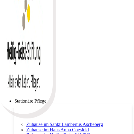
Stationäre Pflege
Zuhause im Sankt Lambertus Ascheberg
Zuhause im Haus Anna Coesfeld