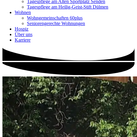
Tagespflege am Alten Sportplatz Senden
Tagespflege am Heilig-Geist-Stift Dülmen
Wohnen
Wohngemeinschaften 60plus
Seniorengerechte Wohnungen
Hospiz
Über uns
Karriere