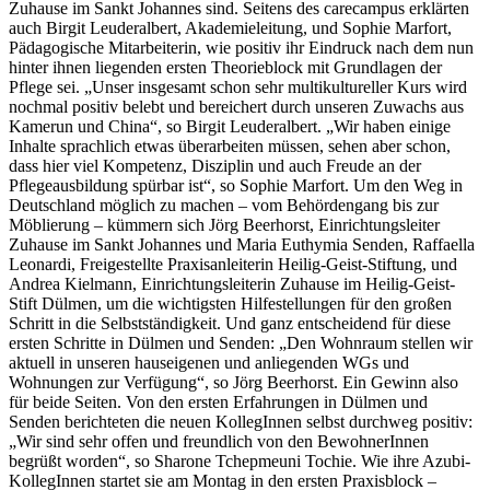
Zuhause im Sankt Johannes sind. Seitens des carecampus erklärten
auch Birgit Leuderalbert, Akademieleitung, und Sophie Marfort,
Pädagogische Mitarbeiterin, wie positiv ihr Eindruck nach dem nun
hinter ihnen liegenden ersten Theorieblock mit Grundlagen der
Pflege sei. „Unser insgesamt schon sehr multikultureller Kurs wird
nochmal positiv belebt und bereichert durch unseren Zuwachs aus
Kamerun und China“, so Birgit Leuderalbert. „Wir haben einige
Inhalte sprachlich etwas überarbeiten müssen, sehen aber schon,
dass hier viel Kompetenz, Disziplin und auch Freude an der
Pflegeausbildung spürbar ist“, so Sophie Marfort. Um den Weg in
Deutschland möglich zu machen – vom Behördengang bis zur
Möblierung – kümmern sich Jörg Beerhorst, Einrichtungsleiter
Zuhause im Sankt Johannes und Maria Euthymia Senden, Raffaella
Leonardi, Freigestellte Praxisanleiterin Heilig-Geist-Stiftung, und
Andrea Kielmann, Einrichtungsleiterin Zuhause im Heilig-Geist-
Stift Dülmen, um die wichtigsten Hilfestellungen für den großen
Schritt in die Selbstständigkeit. Und ganz entscheidend für diese
ersten Schritte in Dülmen und Senden: „Den Wohnraum stellen wir
aktuell in unseren hauseigenen und anliegenden WGs und
Wohnungen zur Verfügung“, so Jörg Beerhorst. Ein Gewinn also
für beide Seiten. Von den ersten Erfahrungen in Dülmen und
Senden berichteten die neuen KollegInnen selbst durchweg positiv:
„Wir sind sehr offen und freundlich von den BewohnerInnen
begrüßt worden“, so Sharone Tchepmeuni Tochie. Wie ihre Azubi-
KollegInnen startet sie am Montag in den ersten Praxisblock –