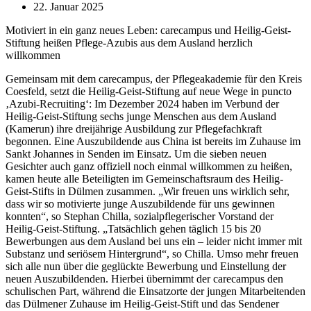
22. Januar 2025
Motiviert in ein ganz neues Leben: carecampus und Heilig-Geist-
Stiftung heißen Pflege-Azubis aus dem Ausland herzlich
willkommen
Gemeinsam mit dem carecampus, der Pflegeakademie für den Kreis
Coesfeld, setzt die Heilig-Geist-Stiftung auf neue Wege in puncto
‚Azubi-Recruiting‘: Im Dezember 2024 haben im Verbund der
Heilig-Geist-Stiftung sechs junge Menschen aus dem Ausland
(Kamerun) ihre dreijährige Ausbildung zur Pflegefachkraft
begonnen. Eine Auszubildende aus China ist bereits im Zuhause im
Sankt Johannes in Senden im Einsatz. Um die sieben neuen
Gesichter auch ganz offiziell noch einmal willkommen zu heißen,
kamen heute alle Beteiligten im Gemeinschaftsraum des Heilig-
Geist-Stifts in Dülmen zusammen. „Wir freuen uns wirklich sehr,
dass wir so motivierte junge Auszubildende für uns gewinnen
konnten“, so Stephan Chilla, sozialpflegerischer Vorstand der
Heilig-Geist-Stiftung. „Tatsächlich gehen täglich 15 bis 20
Bewerbungen aus dem Ausland bei uns ein – leider nicht immer mit
Substanz und seriösem Hintergrund“, so Chilla. Umso mehr freuen
sich alle nun über die geglückte Bewerbung und Einstellung der
neuen Auszubildenden. Hierbei übernimmt der carecampus den
schulischen Part, während die Einsatzorte der jungen Mitarbeitenden
das Dülmener Zuhause im Heilig-Geist-Stift und das Sendener