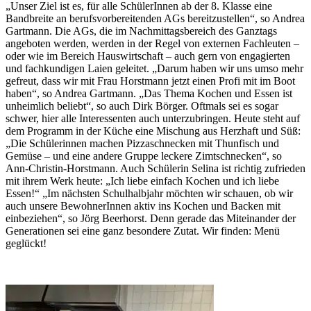
„Unser Ziel ist es, für alle SchülerInnen ab der 8. Klasse eine
Bandbreite an berufsvorbereitenden AGs bereitzustellen“, so Andrea
Gartmann. Die AGs, die im Nachmittagsbereich des Ganztags
angeboten werden, werden in der Regel von externen Fachleuten –
oder wie im Bereich Hauswirtschaft – auch gern von engagierten
und fachkundigen Laien geleitet. „Darum haben wir uns umso mehr
gefreut, dass wir mit Frau Horstmann jetzt einen Profi mit im Boot
haben“, so Andrea Gartmann. „Das Thema Kochen und Essen ist
unheimlich beliebt“, so auch Dirk Börger. Oftmals sei es sogar
schwer, hier alle Interessenten auch unterzubringen. Heute steht auf
dem Programm in der Küche eine Mischung aus Herzhaft und Süß:
„Die Schülerinnen machen Pizzaschnecken mit Thunfisch und
Gemüse – und eine andere Gruppe leckere Zimtschnecken“, so
Ann-Christin-Horstmann. Auch Schülerin Selina ist richtig zufrieden
mit ihrem Werk heute: „Ich liebe einfach Kochen und ich liebe
Essen!“ „Im nächsten Schulhalbjahr möchten wir schauen, ob wir
auch unsere BewohnerInnen aktiv ins Kochen und Backen mit
einbeziehen“, so Jörg Beerhorst. Denn gerade das Miteinander der
Generationen sei eine ganz besondere Zutat. Wir finden: Menü
geglückt!