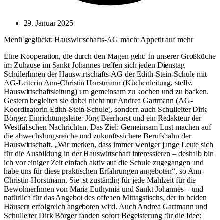
29. Januar 2025
Menü geglückt: Hauswirtschafts-AG macht Appetit auf mehr
Eine Kooperation, die durch den Magen geht: In unserer Großküche
im Zuhause im Sankt Johannes treffen sich jeden Dienstag
SchülerInnen der Hauswirtschafts-AG der Edith-Stein-Schule mit
AG-Leiterin Ann-Christin Horstmann (Küchenleitung, stellv.
Hauswirtschaftsleitung) um gemeinsam zu kochen und zu backen.
Gestern begleiten sie dabei nicht nur Andrea Gartmann (AG-
Koordinatorin Edith-Stein-Schule), sondern auch Schulleiter Dirk
Börger, Einrichtungsleiter Jörg Beerhorst und ein Redakteur der
Westfälischen Nachrichten. Das Ziel: Gemeinsam Lust machen auf
die abwechslungsreiche und zukunftssichere Berufsbahn der
Hauswirtschaft. „Wir merken, dass immer weniger junge Leute sich
für die Ausbildung in der Hauswirtschaft interessieren – deshalb bin
ich vor einiger Zeit einfach aktiv auf die Schule zugegangen und
habe uns für diese praktischen Erfahrungen angeboten“, so Ann-
Christin-Horstmann. Sie ist zuständig für jede Mahlzeit für die
BewohnerInnen von Maria Euthymia und Sankt Johannes – und
natürlich für das Angebot des offenen Mittagstischs, der in beiden
Häusern erfolgreich angeboten wird. Auch Andrea Gartmann und
Schulleiter Dirk Börger fanden sofort Begeisterung für die Idee: