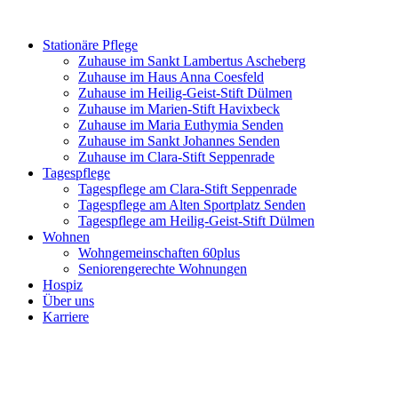
Zum
Inhalt
Stationäre Pflege
springen
Zuhause im Sankt Lambertus Ascheberg
Zuhause im Haus Anna Coesfeld
Zuhause im Heilig-Geist-Stift Dülmen
Zuhause im Marien-Stift Havixbeck
Zuhause im Maria Euthymia Senden
Zuhause im Sankt Johannes Senden
Zuhause im Clara-Stift Seppenrade
Tagespflege
Tagespflege am Clara-Stift Seppenrade
Tagespflege am Alten Sportplatz Senden
Tagespflege am Heilig-Geist-Stift Dülmen
Wohnen
Wohngemeinschaften 60plus
Seniorengerechte Wohnungen
Hospiz
Über uns
Karriere