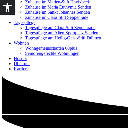
Werkzeugleiste öffnen
Zuhause im Marien-Stift Havixbeck
Zuhause im Maria Euthymia Senden
Zuhause im Sankt Johannes Senden
Zuhause im Clara-Stift Seppenrade
Tagespflege
Tagespflege am Clara-Stift Seppenrade
Tagespflege am Alten Sportplatz Senden
Tagespflege am Heilig-Geist-Stift Dülmen
Wohnen
Wohngemeinschaften 60plus
Seniorengerechte Wohnungen
Hospiz
Über uns
Karriere