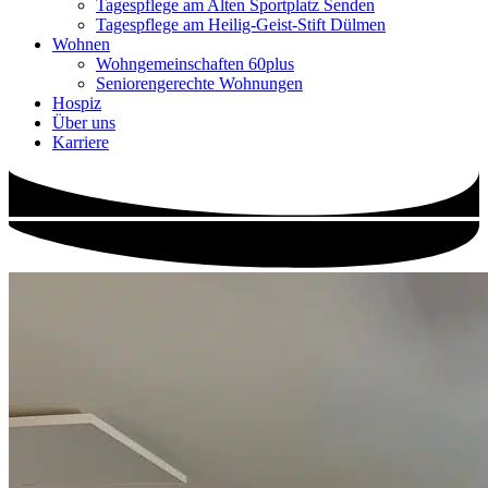
Tagespflege am Alten Sportplatz Senden
Tagespflege am Heilig-Geist-Stift Dülmen
Wohnen
Wohngemeinschaften 60plus
Seniorengerechte Wohnungen
Hospiz
Über uns
Karriere