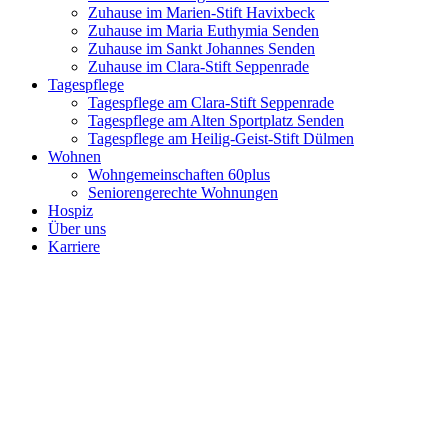
Zuhause im Marien-Stift Havixbeck
Zuhause im Maria Euthymia Senden
Zuhause im Sankt Johannes Senden
Zuhause im Clara-Stift Seppenrade
Tagespflege
Tagespflege am Clara-Stift Seppenrade
Tagespflege am Alten Sportplatz Senden
Tagespflege am Heilig-Geist-Stift Dülmen
Wohnen
Wohngemeinschaften 60plus
Seniorengerechte Wohnungen
Hospiz
Über uns
Karriere