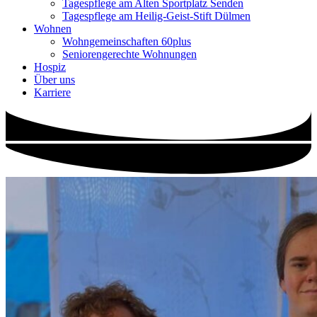
Tagespflege am Alten Sportplatz Senden
Tagespflege am Heilig-Geist-Stift Dülmen
Wohnen
Wohngemeinschaften 60plus
Seniorengerechte Wohnungen
Hospiz
Über uns
Karriere