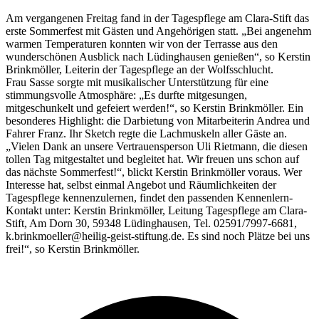
Am vergangenen Freitag fand in der Tagespflege am Clara-Stift das
erste Sommerfest mit Gästen und Angehörigen statt. „Bei angenehm
warmen Temperaturen konnten wir von der Terrasse aus den
wunderschönen Ausblick nach Lüdinghausen genießen“, so Kerstin
Brinkmöller, Leiterin der Tagespflege an der Wolfsschlucht.
Frau Sasse sorgte mit musikalischer Unterstützung für eine
stimmungsvolle Atmosphäre: „Es durfte mitgesungen,
mitgeschunkelt und gefeiert werden!“, so Kerstin Brinkmöller. Ein
besonderes Highlight: die Darbietung von Mitarbeiterin Andrea und
Fahrer Franz. Ihr Sketch regte die Lachmuskeln aller Gäste an.
„Vielen Dank an unsere Vertrauensperson Uli Rietmann, die diesen
tollen Tag mitgestaltet und begleitet hat. Wir freuen uns schon auf
das nächste Sommerfest!“, blickt Kerstin Brinkmöller voraus. Wer
Interesse hat, selbst einmal Angebot und Räumlichkeiten der
Tagespflege kennenzulernen, findet den passenden Kennenlern-
Kontakt unter: Kerstin Brinkmöller, Leitung Tagespflege am Clara-
Stift, Am Dorn 30, 59348 Lüdinghausen, Tel. 02591/7997-6681,
k.brinkmoeller@heilig-geist-stiftung.de. Es sind noch Plätze bei uns
frei!“, so Kerstin Brinkmöller.