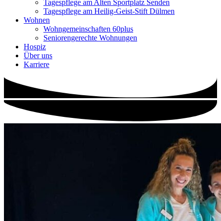
Tagespflege am Alten Sportplatz Senden
Tagespflege am Heilig-Geist-Stift Dülmen
Wohnen
Wohngemeinschaften 60plus
Seniorengerechte Wohnungen
Hospiz
Über uns
Karriere