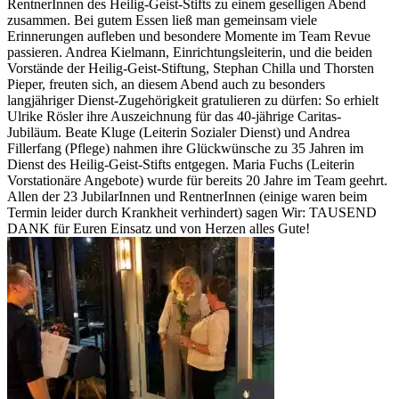
RentnerInnen des Heilig-Geist-Stifts zu einem geselligen Abend
zusammen. Bei gutem Essen ließ man gemeinsam viele
Erinnerungen aufleben und besondere Momente im Team Revue
passieren. Andrea Kielmann, Einrichtungsleiterin, und die beiden
Vorstände der Heilig-Geist-Stiftung, Stephan Chilla und Thorsten
Pieper, freuten sich, an diesem Abend auch zu besonders
langjähriger Dienst-Zugehörigkeit gratulieren zu dürfen: So erhielt
Ulrike Rösler ihre Auszeichnung für das 40-jährige Caritas-
Jubiläum. Beate Kluge (Leiterin Sozialer Dienst) und Andrea
Fillerfang (Pflege) nahmen ihre Glückwünsche zu 35 Jahren im
Dienst des Heilig-Geist-Stifts entgegen. Maria Fuchs (Leiterin
Vorstationäre Angebote) wurde für bereits 20 Jahre im Team geehrt.
Allen der 23 JubilarInnen und RentnerInnen (einige waren beim
Termin leider durch Krankheit verhindert) sagen Wir: TAUSEND
DANK für Euren Einsatz und von Herzen alles Gute!