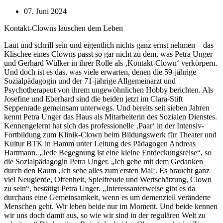
07. Juni 2024
Kontakt-Clowns lauschen dem Leben
Laut und schrill sein und eigentlich nichts ganz ernst nehmen – das
Klischee eines Clowns passt so gar nicht zu dem, was Petra Unger
und Gerhard Wülker in ihrer Rolle als ‚Kontakt-Clown‘ verkörpern.
Und doch ist es das, was viele erwarten, denen die 59-jährige
Sozialpädagogin und der 71-jährige Allgemeinarzt und
Psychotherapeut von ihrem ungewöhnlichen Hobby berichten. Als
Josefine und Eberhard sind die beiden jetzt im Clara-Stift
Seppenrade gemeinsam unterwegs. Und bereits seit sieben Jahren
kennt Petra Unger das Haus als Mitarbeiterin des Sozialen Dienstes.
Kennengelernt hat sich das professionelle ‚Paar‘ in der Intensiv-
Fortbildung zum Klinik-Clown beim Bildungswerk für Theater und
Kultur BTK in Hamm unter Leitung des Pädagogen Andreas
Hartmann. „Jede Begegnung ist eine kleine Entdeckungsreise“, so
die Sozialpädagogin Petra Unger. „Ich gehe mit dem Gedanken
durch den Raum ‚Ich sehe alles zum ersten Mal‘. Es braucht ganz
viel Neugierde, Offenheit, Spielfreude und Wertschätzung, Clown
zu sein“, bestätigt Petra Unger. „Interessanterweise gibt es da
durchaus eine Gemeinsamkeit, wenn es um demenziell veränderte
Menschen geht. Wir leben beide nur im Moment. Und beide kennen
wir uns doch damit aus, so wie wir sind in der regulären Welt zu