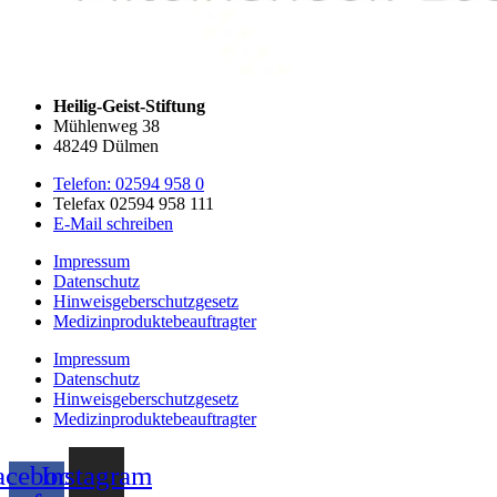
Heilig-Geist-Stiftung
Mühlenweg 38
48249 Dülmen
Telefon: 02594 958 0
Telefax 02594 958 111
E-Mail schreiben
Impressum
Datenschutz
Hinweisgeberschutzgesetz
Medizin­produkte­beauftragter
Impressum
Datenschutz
Hinweisgeberschutzgesetz
Medizin­produkte­beauftragter
acebook-
Instagram