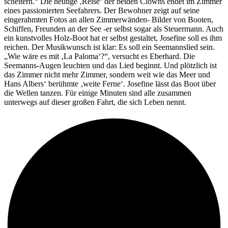
scheitern.“ Die heutige ‚Reise‘ der beiden Clowns endet im Zimmer
eines passionierten Seefahrers. Der Bewohner zeigt auf seine
eingerahmten Fotos an allen Zimmerwänden- Bilder von Booten,
Schiffen, Freunden an der See -er selbst sogar als Steuermann. Auch
ein kunstvolles Holz-Boot hat er selbst gestaltet, Josefine soll es ihm
reichen. Der Musikwunsch ist klar: Es soll ein Seemannslied sein.
„Wie wäre es mit ‚La Paloma‘?“, versucht es Eberhard. Die
Seemanns-Augen leuchten und das Lied beginnt. Und plötzlich ist
das Zimmer nicht mehr Zimmer, sondern weit wie das Meer und
Hans Albers‘ berühmte ‚weite Ferne‘. Josefine lässt das Boot über
die Wellen tanzen. Für einige Minuten sind alle zusammen
unterwegs auf dieser großen Fahrt, die sich Leben nennt.