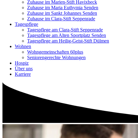
Zuhause im Marien-Stift Havixbeck
Zuhause im Maria Euthymia Senden
Zuhause im Sankt Johannes Senden
Zuhause im Clara-Stift Seppenrade
Tagespflege
Tagespflege am Clara-Stift Seppenrade
Tagespflege am Alten Sportplatz Senden
Tagespflege am Heilig-Geist-Stift Dülmen
Wohnen
Wohngemeinschaften 60plus
Seniorengerechte Wohnungen
Hospiz
Über uns
Karriere