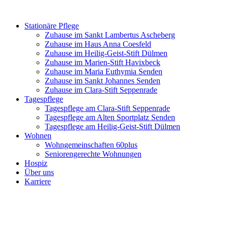
Zum
Inhalt
Stationäre Pflege
springen
Zuhause im Sankt Lambertus Ascheberg
Zuhause im Haus Anna Coesfeld
Zuhause im Heilig-Geist-Stift Dülmen
Zuhause im Marien-Stift Havixbeck
Zuhause im Maria Euthymia Senden
Zuhause im Sankt Johannes Senden
Zuhause im Clara-Stift Seppenrade
Tagespflege
Tagespflege am Clara-Stift Seppenrade
Tagespflege am Alten Sportplatz Senden
Tagespflege am Heilig-Geist-Stift Dülmen
Wohnen
Wohngemeinschaften 60plus
Seniorengerechte Wohnungen
Hospiz
Über uns
Karriere